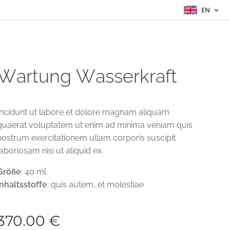
EN
Wartung Wasserkraft
Incidunt ut labore et dolore magnam aliquam
quaerat voluptatem ut enim ad minima veniam quis
nostrum exercitationem ullam corporis suscipit
laboriosam nisi ut aliquid ex.
Größe
: 40 ml
Inhaltsstoffe
: quis autem, et molestiae
370.00
€