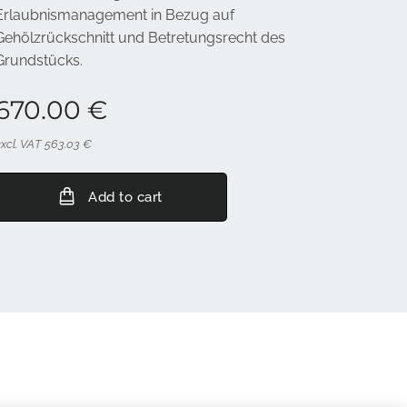
Erlaubnismanagement in Bezug auf
Gehölzrückschnitt und Betretungsrecht des
Grundstücks.
670.00
€
excl. VAT 563.03 €
Add to cart