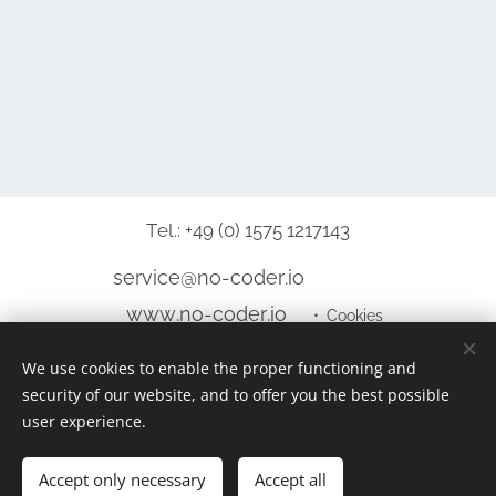
Tel.: +49 (0) 1575 1217143
service@no-coder.io
www.no-coder.io
Cookies
We use cookies to enable the proper functioning and
Languages
security of our website, and to offer you the best possible
Deutsch
English
user experience.
Accept only necessary
Add to cart
Accept all