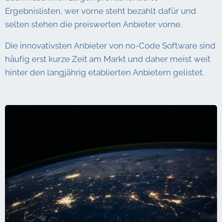
Ergebnislisten, wer vorne steht bezahlt dafür und
selten stehen die preiswerten Anbieter vorne.
Die innovativsten Anbieter von no-Code Software sind
häufig erst kurze Zeit am Markt und daher meist weit
hinter den langjährig etablierten Anbietern gelistet.