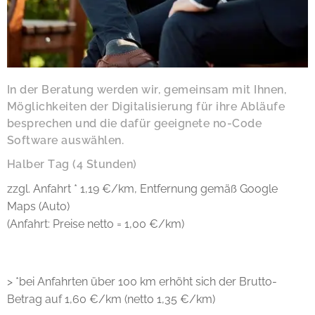
In der Beratung werden wir, gemeinsam mit Ihnen,
Möglichkeiten der Digitalisierung für ihre Abläufe
besprechen und die dafür geeignete no-Code
Software auswählen.
Halber Tag (4 Stunden)
zzgl. Anfahrt * 1,19 €/km, Entfernung gemäß Google
Maps (Auto)
(Anfahrt: Preise netto = 1,00 €/km)
> *bei Anfahrten über 100 km erhöht sich der Brutto-
Betrag auf 1,60 €/km (netto 1,35 €/km)