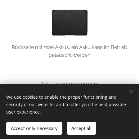
Rückseite mit zwei Akkus, ein Akku kann im Betrieb
getauscht werden
Tel.: +49 (0) 1575 1217143
We use cookies to enable the proper functioning and
service@no-coder.io
security of our website, and to offer you the best possible
www.no-coder.io
Cookies
user experience.
Languages
Accept only necessary
Accept all
Deutsch
English