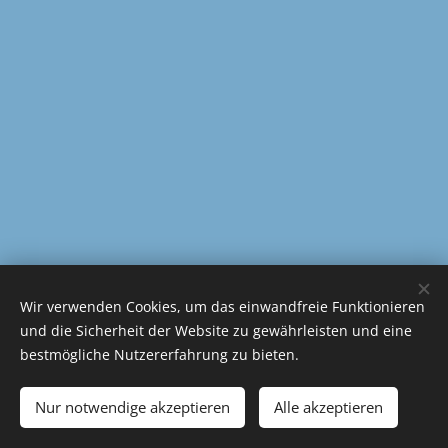
Tel.: +49 (0) 1575 1217143
Wir verwenden Cookies, um das einwandfreie Funktionieren
und die Sicherheit der Website zu gewährleisten und eine
service@no-coder.io
Cookies
bestmögliche Nutzererfahrung zu bieten.
Sprachen
Nur notwendige akzeptieren
Alle akzeptieren
Deutsch
English