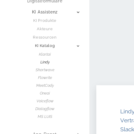
Digitalformulare
KI Assistenz
KI Produkte
Akteure
Ressourcen
KI Katalog
Klartai
Lindy
Shortwave
Flowrite
MeetCody
Oneai
Voiceflow
Dialogflow
Lind
MS LUIS
Vertr
Slack