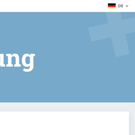
DE
ung