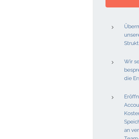
Übermi
unser
Strukt
Wir s
bespr
die Er
Eröffn
Accou
Koste
Speich
an ve
Team-