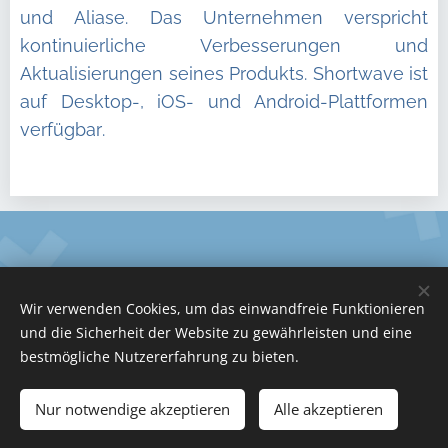
und Aliase. Das Unternehmen verspricht
kontinuierliche Verbesserungen und
Aktualisierungen seines Produkts. Shortwave ist
auf Desktop-, iOS- und Android-Plattformen
verfügbar.
Tel.: +49 (0) 1575 1217143
Wir verwenden Cookies, um das einwandfreie Funktionieren
und die Sicherheit der Website zu gewährleisten und eine
service@no-coder.io
Cookies
bestmögliche Nutzererfahrung zu bieten.
Sprachen
Nur notwendige akzeptieren
Alle akzeptieren
Deutsch
English